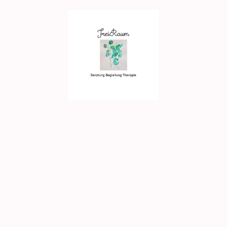
beratung
Singlecoaching
Paarberatung
Trau