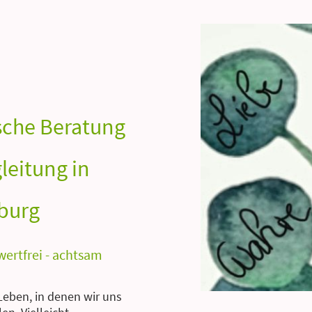
sche Beratung
eitung in
burg
 wertfrei - achtsam
Leben, in denen wir uns