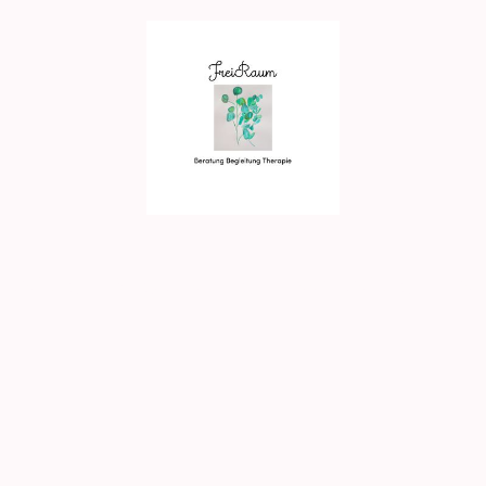
beratung
Singlecoaching
Paarberatung
Trau