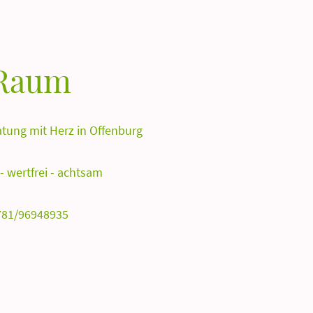
iRaum
atung mit Herz in Offenburg
 - wertfrei - achtsam
781/96948935